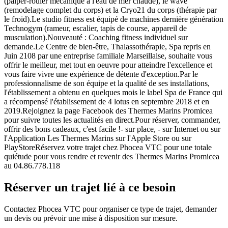
(palper-rouler mécanique à l'eau de mer chaude), le wave
(remodelage complet du corps) et la Cryo21 du corps (thérapie par
le froid).Le studio fitness est équipé de machines dernière génération
Technogym (rameur, escalier, tapis de course, appareil de
musculation).Nouveauté : Coaching fitness individuel sur
demande.Le Centre de bien-être, Thalassothérapie, Spa repris en
Juin 2108 par une entreprise familiale Marseillaise, souhaite vous
offrir le meilleur, met tout en oeuvre pour atteindre l'excellence et
vous faire vivre une expérience de détente d'exception.Par le
professionnalisme de son équipe et la qualité de ses installations,
l'établissement a obtenu en quelques mois le label Spa de France qui
a récompensé l'établissement de 4 lotus en septembre 2018 et en
2019.Rejoignez la page Facebook des Thermes Marins Promicea
pour suivre toutes les actualités en direct.Pour réserver, commander,
offrir des bons cadeaux, c'est facile !- sur place, - sur Internet ou sur
l'Application Les Thermes Marins sur l'Apple Store ou sur
PlayStoreRéservez votre trajet chez Phocea VTC pour une totale
quiétude pour vous rendre et revenir des Thermes Marins Promicea
au 04.86.778.118
Réserver un trajet lié à ce besoin
Contactez Phocea VTC pour organiser ce type de trajet, demander
un devis ou prévoir une mise à disposition sur mesure.