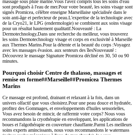
massage sous pluie marine.Vous l'avez compris tous les soins d'eau
sont prodigués à l'eau de mer.Pour votre beauté, les soins visage sont
signés Promicea, célèbre enseigne Marseillaise spécialisée dans le
soin anti-âge et perfecteur de peau.L'expertise de la technologie avec
de la Cryo21, le LPG (endermologie) se combinent aux soins visage
pour un résultat hautement qualitatif.Nouveauté : La
Dermotechnology,Dans une recherche du meilleur, vous trouverez
les soins Dermotechnology visage et corps en exclusivité à Marseille
aux Thermes Marins.Pour la détente et la beauté du corps :Voyagez
avec les massages évasion. aux senteurs des îlesNouveauté :
Découvrez le massage Signature Promicea décliné en 30, 50 ou 90
minutes.
Pourquoi choisir Centre de thalasso, massages et
remise en forme##Marseille##Promicea Thermes
Marins
Ce massage est profond, drainant et relaxant à la fois, dans un
univers olfactif que vous choisirez.Pour une peau douce et hydratée,
profitez des Gommages, et enveloppements d'huiles sensorielles,
Vous avez besoin de mincir, de raffermir votre corps? Nous vous
recommandons la cryothérapie en enveloppant, les applications de
boues et l'algothérapie en couverture chauffante.Parmi Les meilleurs
soins experts amincissants, nous vous recommandons le watermass