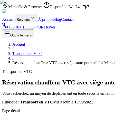
Marseille & Provence
Disponible 24h/24 · 7j/7
Accueil
À propos
Blog
Contact
Services
+33(0)4 13 333 743
Réserver
Ouvrir le menu
Accueil
/
Transport en VTC
/
Réservation chauffeur VTC avec siège auto pour bébé à Marsei
Transport en VTC
Réservation chauffeur VTC avec siège auto
Vous recherchez un moyen de déplacement en toute sécurité en famille
Rubrique :
Transport en VTC
Mis à jour le
15/09/2021
Page détail