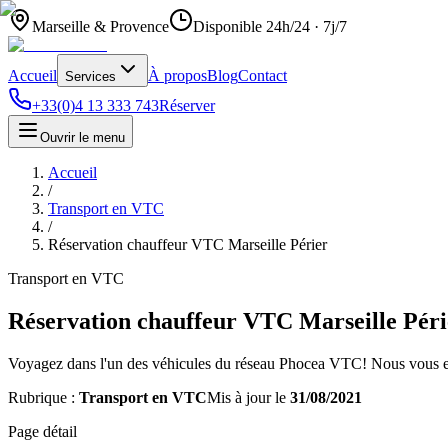
Marseille & Provence
Disponible 24h/24 · 7j/7
Accueil
À propos
Blog
Contact
Services
+33(0)4 13 333 743
Réserver
Ouvrir le menu
Accueil
/
Transport en VTC
/
Réservation chauffeur VTC Marseille Périer
Transport en VTC
Réservation chauffeur VTC Marseille Péri
Voyagez dans l'un des véhicules du réseau Phocea VTC! Nous vous emm
Rubrique :
Transport en VTC
Mis à jour le
31/08/2021
Page détail