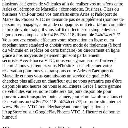
plusieurs catégories de véhicules afin de réaliser vos transferts entre
Arles et l'aéroport de Marseille : économique, Business, Class ou
business Van.Pour tous vos transferts entre Arles et l'aéroport de
Marseille, Phocea VTC ne demande pas de supplément (nombre de
personnes, bagages, animal de compagnie, nuit etc...).Pour connaître
le prix de votre trajet, il vous suffit d'effectuer un simple devis en
ligne ou en composant le 04 86 778 118 disponible 24h/24 et 7j/7.
Vous pouvez ensuite effectuer votre réservation en ligne ou en
appelant notre standard et choisir votre mode de règlement (à bord
du véhicule en espèces ou carte bancaire) ou directement en ligne
grâce à nos moyens de paiement qui sont parfaitement
sécurisés.Avec Phocea VTC, nous vous garantissons d'arriver à
l'heure à tous vos rendez-vous.N'hésitez pas à effectuer votre
réservation pour tous vos transports entre Arles et l'aéroport de
Marseille et nous vous garantissons un service de qualité.Ne
cherchez plus ailleurs un chauffeur qui ne vous garantira pas d'être
disponible aux heures ou vous le solliciterez.Grace à notre gamme
de véhicules variée, notre flotte sera toujours disponible pour
pouvoir vous transporter toute l'année, jour et nuit...Informations et
réservations au 04 86 778 118 24/24h et 7/7j sur notre site internet
www.Phocea VTC.fren téléchargeant notre application sur
l'AppStore ou sur GooglePlayPhocea VTC, à l'heure et de bonne
humeur!