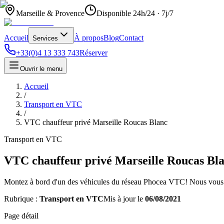
Marseille & Provence
Disponible 24h/24 · 7j/7
Accueil
À propos
Blog
Contact
Services
+33(0)4 13 333 743
Réserver
Ouvrir le menu
Accueil
/
Transport en VTC
/
VTC chauffeur privé Marseille Roucas Blanc
Transport en VTC
VTC chauffeur privé Marseille Roucas Bl
Montez à bord d'un des véhicules du réseau Phocea VTC! Nous vous 
Rubrique :
Transport en VTC
Mis à jour le
06/08/2021
Page détail